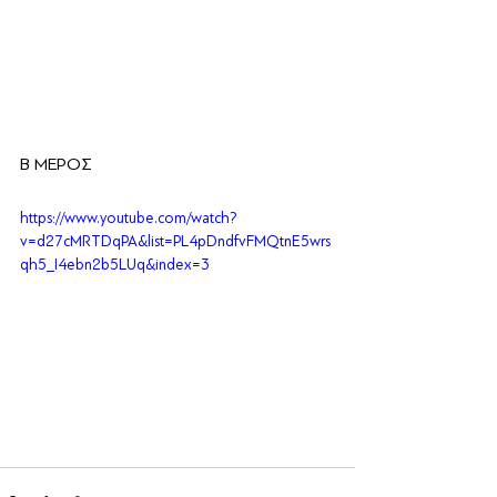
Β ΜΕΡΟΣ
https://www.youtube.com/watch?
v=d27cMRTDqPA&list=PL4pDndfvFMQtnE5wrs
qh5_I4ebn2b5LUq&index=3