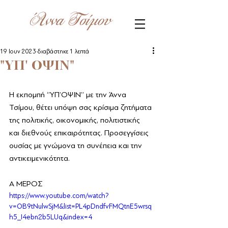
Άννα Τσίμου
19 Ιουν 2023
διαβάστηκε 1 λεπτά
"YΠ' ΟΨΙΝ"
Η εκπομπή ‘’ΥΠ’ΟΨΙΝ’’ με την Άννα 
Τσίμου, θέτει υπόψη σας κρίσιμα ζητήματα 
της πολιτικής, οικονομικής, πολιτιστικής 
και διεθνούς επικαιρότητας. Προσεγγίσεις 
ουσίας με γνώμονα τη συνέπεια και την 
αντικειμενικότητα.
Α ΜΕΡΟΣ
https://www.youtube.com/watch?
v=OB9tNulwSjM&list=PL4pDndfvFMQtnE5wrsq
h5_I4ebn2b5LUq&index=4