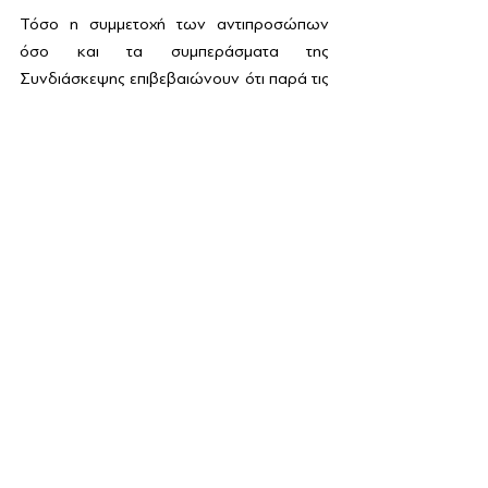
Τόσο η συμμετοχή των αντιπροσώπων 
όσο και τα συμπεράσματα της 
Συνδιάσκεψης επιβεβαιώνουν ότι παρά τις 
δυσκολίες της πολιτικής συγκυρίας η 
ΟΜΟΝΟΙΑ θα συνεχίσει να αποτελεί τον 
βασικό άξονα του αγώνα της ΕΕΜ για 
περισσότερα δικαιώματα όπως ιστορικά 
τα έχει κατοχυρωμένα και απ' τις διεθνείς 
συμβάσεις. Σε απόλυτη συνεργασία με την 
Ένωση για Ανθρώπινα Δικαιώματα - ΚΕΑΔ 
η ΟΜΟΝΟΙΑ μπορεί όχι απλά να 
καταγγέλλει παραβιάσεις αλλά να 
συμβάλει με προτάσεις για βελτίωση των 
συνθηκών διαβίωσης των κοινοτήτων της 
Ελληνικής Εθνικής Μειονότητας. 