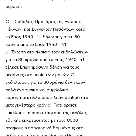
ρεματιές.
Ο Γ. Σούρλας, Πρόεδρος της Ένωσης 
Τέκνων  και Συγγενών Πεσόντων κατά 
το Έπος 1940 -41 δήλωσε για τα  80 
χρόνια από το Έπος 1940 - 41:
«Η Ένωση στα πλαίσια των εκδηλώσεων 
για τα 80 χρόνια από το Έπος 1940 -41  
τέλεσε Επιμνημόσυνη δέηση για τους 
πεσόντες στα πεδία των μαχών. Οι 
εκδηλώσεις για τα 80 χρόνια δεν έχουν 
απλά ένα τυπικό και συμβολικό 
χαρακτήρα, αλλά αποτελούν σταθμό στα 
μεταγενέστερα χρόνια.  Γιατί άρχισε, 
επιτέλους,  η αποκατάσταση της μεγάλης 
εθνικής εκκρεμότητας με τους 8000 
άταφους ή προσωρινά θαμμένους στα 
πεδία των μαχών της Βορείου Ηπείρου.  