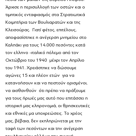
Άρχισε η περισυλλογή των οστών και ο 
τιμητικός ενταφιασμός στα Στρατιωτικά 
Κοιμητήρια των Βουλιαρατών και της 
Κλεισούρας.  Γιατί φέτος, επιτέλους, 
αποφασίστηκε η ανέγερση μνημείου στο 
Καλπάκι για τους 14.000 πεσόντες κατά 
τον ελληνο -ιταλικό πόλεμο από τον 
Οκτώβριο του 1940  μέχρι τον Απρίλιο 
του 1941. Χρειάστηκε να δώσουμε 
αγώνες 15 και πλέον ετών  για να 
κατανοήσουν και να πειστούν ορισμένοι, 
να αισθανθούν  ότι πρέπει να πράξουμε 
για τους ήρωές μας αυτό που επιτάσσει η 
ιστορική μας κληρονομιά, οι θρησκευτικές 
και εθνικές μα υποχρεώσεις. Το χρέος 
μας, βέβαια, δεν εκπληρώνεται με την 
ταφή των πεσόντων και την ανέγερση 