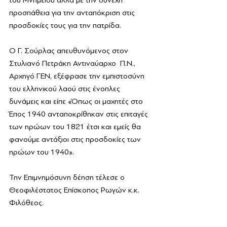
του Μνημείου αλλά με την συνεχή 
προσπάθεια για την ανταπόκριση στις 
προσδοκίες τους για την πατρίδα.
Ο Γ. Σούρλας απευθυνόμενος στον 
Στυλιανό Πετράκη Αντιναύαρχο  Π.Ν., 
Αρχηγό ΓΕΝ, εξέφρασε την εμπιστοσύνη 
του ελληνικού λαού στις ένοπλες 
δυνάμεις και είπε «Όπως οι μαχητές στο 
Έπος 1940 ανταποκρίθηκαν στις επιταγές 
των ηρώων του 1821 έτσι και εμείς θα 
φανούμε αντάξιοι στις προσδοκίες των 
ηρώων του 1940».
Την Επιμνημόσυνη δέηση τέλεσε ο 
Θεοφιλέστατος Επίσκοπος Ρωγών κ.κ. 
Φιλόθεος.