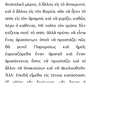
ἀνατολικὸ μέρος, ὁ ἄλλος εἰς τὸ ἀντικρυνό, 
καὶ ὁ ἄλλος εἰς τὸν Βορέα, σὰν νὰ ἦτον τὸ 
σπίτι εἰς τὸν ἀραμπά, καὶ νὰ γυρίζει, καθὼς 
λέγει ὁ καθένας. Μὲ τοῦτο τὸν τρόπο δὲν 
κτίζεται ποτὲ τὸ σπίτι, ἀλλὰ πρέπει νὰ εἶναι 
ἕνας ἀρχιτέκτων, ὁποὺ νὰ προστάζει πῶς 
θὰ γενεῖ. Παρομοίως καὶ ἡμεῖς 
ἐχρειαζόμεθα ἕναν ἀρχηγὸ καὶ ἕναν 
ἀρχιτέκτονα, ὅστις νὰ προστάζει καὶ οἱ 
ἄλλοι νὰ ὑπακούουν καὶ νὰ ἀκολουθοῦν. 
Ἀλλ’ ἐπειδὴ εἴμεθα εἰς τέτοια κατάσταση, 
ἐξ αἰτίας τῆς διχόνοιας, μᾶς ἔπεσε ἡ 
Τουρκιὰ ἐπάνω μας καὶ κοντέψαμε νὰ 
χαθοῦμε, καὶ εἰς τοὺς στερνοὺς ἑπτὰ 
χρόνους δὲν κατορθώσαμε μεγάλα 
πράγματα.
Εἰς αὐτὴ τὴν κατάσταση ἔρχεται ὁ 