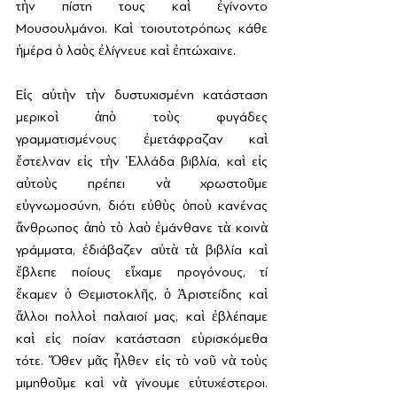
τὴν πίστη τους καὶ ἐγίνοντο 
Μουσουλμάνοι. Καὶ τοιουτοτρόπως κάθε 
ἡμέρα ὁ λαὸς ἐλίγνευε καὶ ἐπτώχαινε.
Εἰς αὐτὴν τὴν δυστυχισμένη κατάσταση 
μερικοὶ ἀπὸ τοὺς φυγάδες 
γραμματισμένους ἐμετάφραζαν καὶ 
ἔστελναν εἰς τὴν Ἑλλάδα βιβλία, καὶ εἰς 
αὐτοὺς πρέπει νὰ χρωστοῦμε 
εὐγνωμοσύνη, διότι εὐθὺς ὁποὺ κανένας 
ἄνθρωπος ἀπὸ τὸ λαὸ ἐμάνθανε τὰ κοινὰ 
γράμματα, ἐδιάβαζεν αὐτὰ τὰ βιβλία καὶ 
ἔβλεπε ποίους εἴχαμε προγόνους, τί 
ἔκαμεν ὁ Θεμιστοκλῆς, ὁ Ἀριστείδης καὶ 
ἄλλοι πολλοὶ παλαιοί μας, καὶ ἐβλέπαμε 
καὶ εἰς ποίαν κατάσταση εὑρισκόμεθα 
τότε. Ὅθεν μᾶς ἦλθεν εἰς τὸ νοῦ νὰ τοὺς 
μιμηθοῦμε καὶ νὰ γίνουμε εὐτυχέστεροι. 