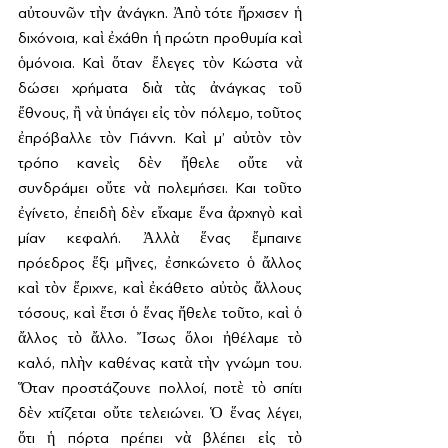
αὐτουνῶν τὴν ἀνάγκη. Ἀπὸ τότε ἤρχισεν ἡ 
διχόνοια, καὶ ἐχάθη ἡ πρώτη προθυμία καὶ 
ὁμόνοια. Καὶ ὅταν ἔλεγες τὸν Κώστα νὰ 
δώσει χρήματα διὰ τὰς ἀνάγκας τοῦ 
ἔθνους, ἢ νὰ ὑπάγει εἰς τὸν πόλεμο, τοῦτος 
ἐπρόβαλλε τὸν Γιάννη. Καὶ μ’ αὐτὸν τὸν 
τρόπο κανεὶς δὲν ἤθελε οὔτε νὰ 
συνδράμει οὔτε νὰ πολεμήσει. Και τοῦτο 
ἐγίνετο, ἐπειδὴ δὲν εἴχαμε ἕνα ἀρχηγὸ καὶ 
μίαν κεφαλή. Ἀλλὰ ἕνας ἔμπαινε 
πρόεδρος ἕξι μῆνες, ἐσηκώνετο ὁ ἄλλος 
καὶ τὸν ἔριχνε, καὶ ἐκάθετο αὐτὸς ἄλλους 
τόσους, καὶ ἔτσι ὁ ἕνας ἤθελε τοῦτο, καὶ ὁ 
ἄλλος τὸ ἄλλο. Ἴσως ὅλοι ἠθέλαμε τὸ 
καλό, πλὴν καθένας κατὰ τὴν γνώμη του. 
Ὅταν προστάζουνε πολλοί, ποτὲ τὸ σπίτι 
δὲν χτίζεται οὔτε τελειώνει. Ὁ ἕνας λέγει, 
ὅτι ἡ πόρτα πρέπει νὰ βλέπει εἰς τὸ 