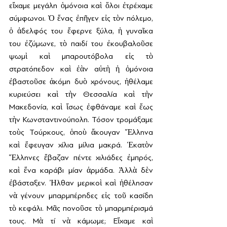
εἴχαμε μεγάλη ὁμόνοια καὶ ὅλοι ἐτρέχαμε 
σύμφωνοι. Ὁ ἕνας ἐπῆγεν εἰς τὸν πόλεμο, 
ὁ ἀδελφός του ἔφερνε ξύλα, ἡ γυναῖκα 
του ἐζύμωνε, τὸ παιδί του ἐκουβαλοῦσε 
ψωμὶ καὶ μπαρουτόβολα εἰς τὸ 
στρατόπεδον καὶ ἐὰν αὐτὴ ἡ ὁμόνοια 
ἐβαστοῦσε ἀκόμη δυὸ χρόνους, ἠθέλαμε 
κυριεύσει καὶ τὴν Θεσσαλία καὶ τὴν 
Μακεδονία, καὶ ἴσως ἐφθάναμε καὶ ἕως 
τὴν Κωνσταντινούπολη. Τόσον τρομάξαμε 
τοὺς Τούρκους, ὁποὺ ἄκουγαν Ἕλληνα 
καὶ ἔφευγαν χίλια μίλια μακρά. Ἑκατὸν 
Ἕλληνες ἔβαζαν πέντε χιλιάδες ἐμπρός, 
καὶ ἕνα καράβι μίαν ἁρμάδα. Ἀλλὰ δὲν 
ἐβάσταξεν. Ἠλθαν μερικοὶ καὶ ἠθέλησαν 
νὰ γένουν μπαρμπέρηδες εἰς τοῦ κασίδη 
τὸ κεφάλι. Μᾶς πονοῦσε τὸ μπαρμπέρισμά 
τους. Μὰ τί νὰ κάμωμε; Εἴχαμε καὶ 