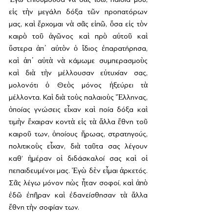
εἰς τὴν μεγάλη δόξα τῶν προπατόρων 
μας, καὶ ἔρχομαι νὰ σᾶς εἰπῶ, ὅσα εἰς τὸν 
καιρὸ τοῦ ἀγῶνος καὶ πρὸ αὐτοῦ καὶ 
ὕστερα ἀπ᾿ αὐτὸν ὁ ἴδιος ἐπαρατήρησα, 
καὶ ἀπ᾿ αὐτὰ νὰ κάμωμε συμπερασμοὺς 
καὶ διὰ τὴν μέλλουσαν εὐτυχίαν σας, 
μολονότι ὁ Θεὸς μόνος ἠξεύρει τὰ 
μέλλοντα. Καὶ διὰ τοὺς παλαιοὺς Ἕλληνας, 
ὁποίας γνώσεις εἶχαν καὶ ποία δόξα καὶ 
τιμὴν ἔχαιραν κοντὰ εἰς τὰ ἄλλα ἔθνη τοῦ 
καιροῦ των, ὁποίους ἥρωας, στρατηγούς, 
πολιτικοὺς εἶχαν, διὰ ταῦτα σας λέγουν 
καθ’ ἡμέραν οἱ διδάσκαλοί σας καὶ οἱ 
πεπαιδευμένοι μας. Ἐγὼ δὲν εἶμαι ἀρκετός. 
Σᾶς λέγω μόνον πὼς ἦταν σοφοί, καὶ ἀπὸ 
ἐδῶ ἐπῆραν καὶ ἐδανείσθησαν τὰ ἄλλα 
ἔθνη τὴν σοφίαν των.