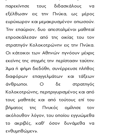
παρεκίνησε τους διδασκάλους να 
εξέλθωσιν εις την Πνύκα, ως μέρος 
ευρύχωρον και μεμακρυσμένον οπωσούν. 
Την επαύριον, δυο απεσταλμένοι μαθηταί 
επροσκάλεσαν από της οικίας του τον 
στρατηγόν Κολοκοτρώνην εις την Πνύκα. 
Οι κάτοικοι των Αθηνών ηγνόουν μέχρις 
εκείνης της στιγμής την περίστασιν ταύτην. 
Άμα ή φήμη διεδόθη, συνέρρευσε πλήθος 
διαφόρων επαγγελμάτων και τάξεων 
άνθρωποι. Ο δε στρατηγός 
Κολοκοτρώνης, περιτριγυρισμένος και από 
τους μαθητάς και από τούτους επί του 
βήματος της Πνυκός ομίλησε τον 
ακόλουθον λόγον, του οποίου εγγυώμεθα 
το ακριβές, καθ' όσον δυνάμεθα να 
ενθυμηθώμεν».