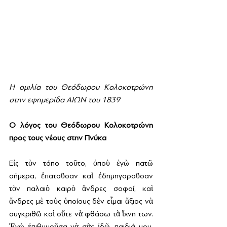
Η ομιλία του Θεόδωρου Κολοκοτρώνη 
στην εφημερίδα ΑΙΩΝ του 1839 
Ο λόγος του Θεόδωρου Κολοκοτρώνη 
προς τους νέους στην Πνύκα
Εἰς τὸν τόπο τοῦτο, ὁποὺ ἐγὼ πατῶ 
σήμερα, ἐπατοῦσαν καὶ ἐδημηγοροῦσαν 
τὸν παλαιὸ καιρὸ ἄνδρες σοφοί, καὶ 
ἄνδρες μὲ τοὺς ὁποίους δὲν εἶμαι ἄξιος νὰ 
συγκριθῶ καὶ οὔτε νὰ φθάσω τὰ ἴχνη των. 
Ἐγὼ ἐπιθυμοῦσα νὰ σᾶς ἰδῶ, παιδιά μου, 