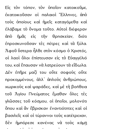
Εἰς τὸν τόπον, τὸν ὁποῖον κατοικοῦμε, 
ἐκατοικοῦσαν οἱ παλαιοὶ Ἕλληνες, ἀπὸ 
τοὺς ὁποίους καὶ ἡμεῖς καταγόμεθα καὶ 
ἐλάβαμε τὸ ὄνομα τοῦτο. Αὐτοὶ διέφεραν 
ἀπὸ ἡμᾶς εἰς τὴν θρησκείαν, διότι 
ἐπροσκυνοῦσαν τὲς πέτρες καὶ τὰ ξύλα. 
Ἀφοῦ ὕστερα ἦλθε στὸν κόσμο ὁ Χριστός, 
οἱ λαοὶ ὅλοι ἐπίστευσαν εἰς τὸ Εὐαγγέλιό 
του, καὶ ἔπαυσαν νὰ λατρεύουν τὰ εἴδωλα. 
Δὲν ἐπῆρε μαζί του οὔτε σοφοὺς οὔτε 
προκομμένους, ἀλλ᾿ ἁπλοὺς ἀνθρώπους, 
χωρικοὺς καὶ ψαράδες, καὶ μὲ τὴ βοήθεια 
τοῦ Ἁγίου Πνεύματος ἔμαθαν ὅλες τὲς 
γλῶσσες τοῦ κόσμου, οἱ ὁποῖοι, μολονότι 
ὅπου καὶ ἂν ἔβρισκαν ἐναντιότητες καὶ οἱ 
βασιλεῖς καὶ οἱ τύραννοι τοὺς κατέτρεχαν, 
δὲν ἠμπόρεσε κανένας νὰ τοὺς κάμῃ 