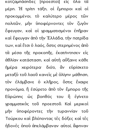
κοτζαμπάσηδες [προεστοὶ] εἰς ὅλα τὰ 
μέρη. Ἡ τρίτη τάξη, οἱ ἔμποροι καὶ οἱ 
προκομμένοι, τὸ καλύτερο μέρος τῶν 
πολιτῶν, μὴν ὑποφέρνοντες τὸν ζυγὸν 
ἔφευγαν, καὶ οἱ γραμματισμένοι ἐπῆραν 
καὶ ἔφευγαν ἀπὸ τὴν Ἑλλάδα, τὴν πατρίδα 
των, καὶ ἔτσι ὁ λαός, ὅστις στερημένος ἀπὸ 
τὰ μέσα τῆς προκοπῆς, ἐκατήντησεν εἰς 
ἀθλίαν κατάσταση, καὶ αὐτὴ αὔξαινε κάθε 
ἡμέρα χειρότερα· διότι, ἂν εὑρίσκετο 
μεταξὺ τοῦ λαοῦ κανεὶς μὲ ὀλίγην μάθηση, 
τὸν ἐλάμβανε ὁ κλῆρος, ὅστις ἔχαιρε 
προνόμια, ἢ ἐσύρετο ἀπὸ τὸν ἔμπορο τῆς 
Εὐρώπης ὡς βοηθός του ἢ ἐγίνετο 
γραμματικὸς τοῦ προεστοῦ. Καὶ μερικοὶ 
μὴν ὑποφέροντες τὴν τυραννίαν τοῦ 
Τούρκου καὶ βλέποντας τὲς δόξες καὶ τὲς 
ἡδονὲς ὁποὺ ἀπελάμβαναν αὐτοί, ἄφηναν 