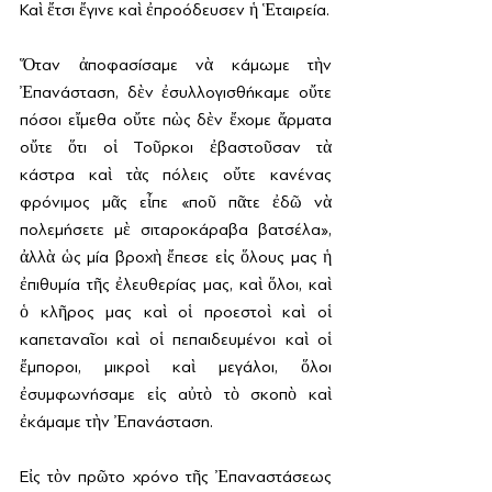
Καὶ ἔτσι ἔγινε καὶ ἐπροόδευσεν ἡ Ἑταιρεία.
Ὅταν ἀποφασίσαμε νὰ κάμωμε τὴν 
Ἐπανάσταση, δὲν ἐσυλλογισθήκαμε οὔτε 
πόσοι εἴμεθα οὔτε πὼς δὲν ἔχομε ἄρματα 
οὔτε ὅτι οἱ Τοῦρκοι ἐβαστοῦσαν τὰ 
κάστρα καὶ τὰς πόλεις οὔτε κανένας 
φρόνιμος μᾶς εἶπε «ποῦ πᾶτε ἐδῶ νὰ 
πολεμήσετε μὲ σιταροκάραβα βατσέλα», 
ἀλλὰ ὡς μία βροχὴ ἔπεσε εἰς ὅλους μας ἡ 
ἐπιθυμία τῆς ἐλευθερίας μας, καὶ ὅλοι, καὶ 
ὁ κλῆρος μας καὶ οἱ προεστοὶ καὶ οἱ 
καπεταναῖοι καὶ οἱ πεπαιδευμένοι καὶ οἱ 
ἔμποροι, μικροὶ καὶ μεγάλοι, ὅλοι 
ἐσυμφωνήσαμε εἰς αὐτὸ τὸ σκοπὸ καὶ 
ἐκάμαμε τὴν Ἐπανάσταση.
Εἰς τὸν πρῶτο χρόνο τῆς Ἐπαναστάσεως 