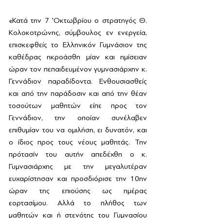
«Κατά την 7 'Οκτωβρίου ο στρατηγός Θ. 
Κολοκοτρώνης, σύμβουλος εν ενεργεία, 
επισκεφθείς το Ελληνικόν Γυμνάσιον της 
καθέδρας ηκροάσθη μίαν και ημίσειαν 
ώραν τον πεπαιδευμένον γυμνασιάρχην κ. 
Γεννάδιον παραδίδοντα. Ενθουσιασθείς 
και από την παράδοσιν και από την θέαν 
τοσούτων μαθητών είπε προς τον 
Γεννάδιον, την οποίαν συνέλαβεν 
επιθυμίαν του να ομιλήση, ει δυνατόν, και 
ο ίδιος προς τους νέους μαθητάς. Την 
πρότασίν του αυτήν απεδέχθη ο κ. 
Γυμνασιάρχης με την μεγαλυτέραν 
ευχαρίστησαν και προσδιόρισε την 10ην 
ώραν της επιούσης ως ημέρας 
εορτασίμου. Αλλά το πλήθος των 
μαθητών και ή στενότης του Γυμνασίου 