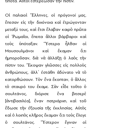
τίποτα. Αὐτοὶ ἐστερέωσαν τὴν πίστιν.
Οἱ παλαιοὶ Ἕλληνες, οἱ πρόγονοί μας, 
ἔπεσαν εἰς τὴν διχόνοια καὶ ἐτρώγονταν 
μεταξύ τους, καὶ ἔτσι ἔλαβαν καιρὸ πρῶτα 
οἱ Ῥωμαῖοι, ἔπειτα ἄλλοι βάρβαροι καὶ 
τοὺς ὑπόταξαν. Ὕστερα ἦλθαν οἱ 
Μουσουλμάνοι καὶ ἔκαμαν ὅ,τι 
ἠμποροῦσαν, διὰ νὰ ἀλλάξῃ ὁ λαὸς τὴν 
πίστιν του. Ἔκοψαν γλῶσσες εἰς πολλοὺς 
ἀνθρώπους, ἀλλ᾿ ἐστάθη ἀδύνατο νὰ τὸ 
κατορθώσουν. Τὸν ἕνα ἔκοπταν, ὁ ἄλλος 
τὸ σταυρό του ἔκαμε. Σὰν εἶδε τοῦτο ὁ 
σουλτάνος, διόρισε ἕνα βιτσερὲ 
[ἀντιβασιλέα], ἕναν πατριάρχη, καὶ τοῦ 
ἔδωσε τὴν ἐξουσία τῆς ἐκκλησίας. Αὐτὸς 
καὶ ὁ λοιπὸς κλῆρος ἔκαμαν ὅ,τι τοὺς ἔλεγε 
ὁ σουλτάνος. Ὕστερον ἔγιναν οἱ 