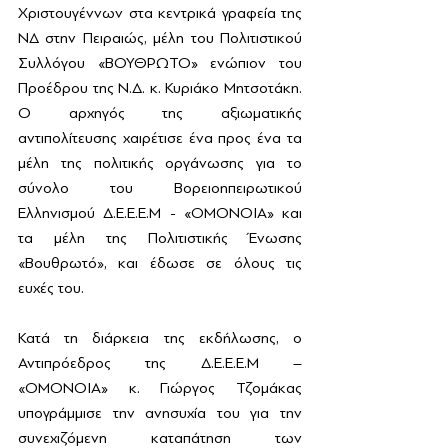
Χριστουγέννων στα κεντρικά γραφεία της 
ΝΔ στην Πειραιώς, μέλη του Πολιτιστικού 
Συλλόγου «ΒΟΥΘΡΩΤΟ» ενώπιον του 
Προέδρου της Ν.Δ. κ. Κυριάκο Μητσοτάκη. 
Ο αρχηγός της αξιωματικής 
αντιπολίτευσης χαιρέτισε ένα προς ένα τα 
μέλη της πολιτικής οργάνωσης για το 
σύνολο του Βορειοηπειρωτικού 
Ελληνισμού Δ.Ε.Ε.Ε.Μ - «ΟΜΟΝΟΙΑ» και 
τα μέλη της Πολιτιστικής Ένωσης 
«Βουθρωτό», και έδωσε σε όλους τις 
ευχές του.
Κατά τη διάρκεια της εκδήλωσης, ο 
Αντιπρόεδρος της Δ.Ε.Ε.Ε.Μ – 
«ΟΜΟΝΟΙΑ» κ. Γιώργος Τζομάκας 
υπογράμμισε την ανησυχία του για την 
συνεχιζόμενη καταπάτηση των 