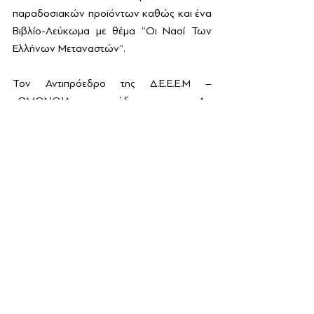
παραδοσιακών προϊόντων καθώς και ένα 
Βιβλίο-Λεύκωμα με θέμα ‘’Οι Ναοί Των 
Ελλήνων Μεταναστών’’.
Τον Αντιπρόεδρο της Δ.Ε.Ε.Ε.Μ – 
«ΟΜΟΝΟΙΑ» συνόδευε η Αν. 
Εκπρόσωπος Τύπου Άννα Τσίμου ενώ στο 
πλευρό του αρχηγού της αξιωματικής 
αντιπολίτευσης παρευρεθεί ο Πρόεδρος 
των Βορειοηπειρωτών και υποψήφιος 
βουλευτής με την Νέα Δημοκρατία, 
Μπάμπης Καραθάνος.
Πρόσφατες αναρτήσεις
Εμφάνιση όλων