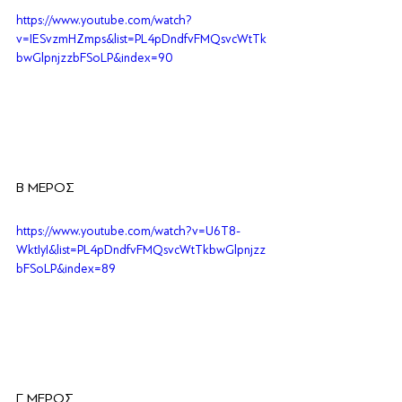
https://www.youtube.com/watch?
v=IESvzmHZmps&list=PL4pDndfvFMQsvcWtTk
bwGlpnjzzbFSoLP&index=90
Β ΜΕΡΟΣ
https://www.youtube.com/watch?v=U6T8-
WktIyI&list=PL4pDndfvFMQsvcWtTkbwGlpnjzz
bFSoLP&index=89
Γ ΜΕΡΟΣ