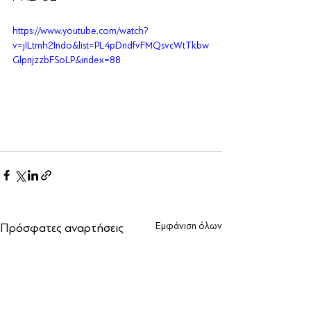
https://www.youtube.com/watch?
v=jILtmh2Indo&list=PL4pDndfvFMQsvcWtTkbw
GlpnjzzbFSoLP&index=88
Πρόσφατες αναρτήσεις
Εμφάνιση όλων