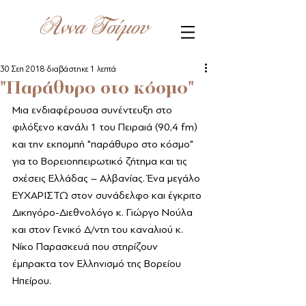
Άννα Τσίμου
30 Σεπ 2018
διαβάστηκε 1 λεπτά
"Παράθυρο στο κόσμο"
Μια ενδιαφέρουσα συνέντευξη στο 
φιλόξενο κανάλι 1 του Πειραιά (90,4 fm) 
και την εκπομπή "παράθυρο στο κόσμο" 
για το Βορειοηπειρωτικό ζήτημα και τις 
σχέσεις Ελλάδας – Αλβανίας. Ένα μεγάλο 
ΕΥΧΑΡΙΣΤΩ στον συνάδελφο και έγκριτο 
Δικηγόρο-Διεθνολόγο κ. Γιώργο Νούλα 
και στον Γενικό Δ/ντη του καναλιού κ. 
Νίκο Παρασκευά που στηρίζουν 
έμπρακτα τον Ελληνισμό της Βορείου 
Ηπείρου.