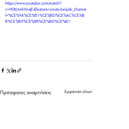
https://www.youtube.com/watch?
v=N0tUrxbVoqE&feature=youtu.be&ab_channe
l=%CE%9A%CE%B1%CE%BD%CE%AC%CE%B
B%CE%B9%CE%88%CE%BD%CE%B1
Πρόσφατες αναρτήσεις
Εμφάνιση όλων