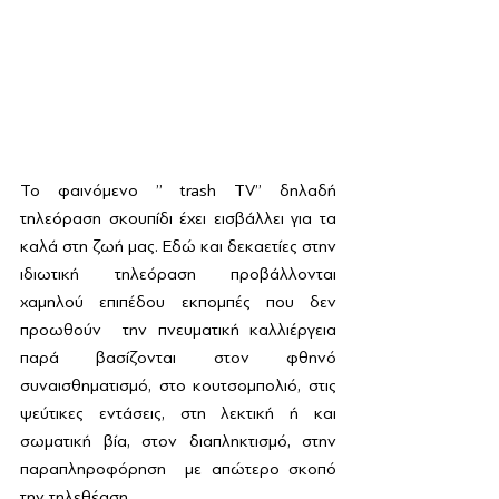
Το φαινόμενο ’’ trash TV’’ δηλαδή 
τηλεόραση σκουπίδι έχει εισβάλλει για τα 
καλά στη ζωή μας. Εδώ και δεκαετίες στην 
ιδιωτική τηλεόραση προβάλλονται 
χαμηλού επιπέδου εκπομπές που δεν 
προωθούν  την πνευματική καλλιέργεια 
παρά βασίζονται στον φθηνό 
συναισθηματισμό, στο κουτσομπολιό, στις 
ψεύτικες εντάσεις, στη λεκτική ή και 
σωματική βία, στον διαπληκτισμό, στην 
παραπληροφόρηση  με απώτερο σκοπό 
την τηλεθέαση.