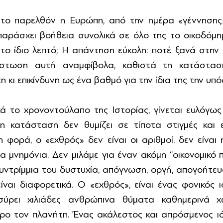
το παρελθόν η Ευρώπη, από την ημέρα «γέννησης» 
αράσχει βοήθεια συνολικά σε όλο της το οικοδόμημα
, το ίδιο λεπτό; Η απάντηση εύκολη: ποτέ ξανά στην 
ίστωση αυτή αναμφίβολα, καθιστά τη κατάσταση
 κι επικίνδυνη ως ένα βαθμό για την ίδια της την υπό
ά το χρονοντούλαπο της Ιστορίας, γίνεται ευλόγως
κατάσταση δεν θυμίζει σε τίποτα στιγμές και ει
φορά, ο «εχθρός» δεν είναι οι αριθμοί, δεν είναι η 
α μνημόνια. Δεν μιλάμε για έναν ακόμη ‘’οικονομικό π
ντρίμμια του δυστυχία, απόγνωση, οργή, απογοήτευσ
αι διαφορετικά. Ο «εχθρός», είναι ένας φονικός ι
ρει χιλιάδες ανθρώπινα θύματα καθημερινά χω
ρο τον πλανήτη. Ένας ακάλεστος και απρόσμενος ιό