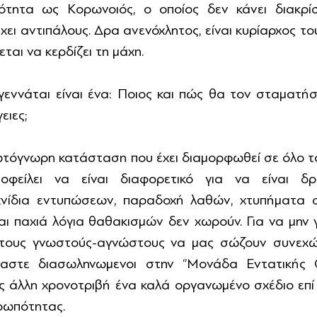
ητα ως Κορωνοιός, ο οποίος δεν κάνει διακρίσει
χει αντιπάλους. Δρα ανενόχλητος, είναι κυρίαρχος του
εται να κερδίζει τη μάχη. 
εννάται είναι ένα: Ποιος και πώς θα τον σταματήσε
ειες; 
ωτόγνωρη κατάσταση που έχει διαμορφωθεί σε όλο το
είλει να είναι διαφορετικό για να είναι δρα
χνίδια εντυπώσεων, παραδοχή λαθών, χτυπήματα στ
αι παχιά λόγια θαθακισμών δεν χωρούν. Για να μην γ
 τους γνωστούς-αγνώστους να μας σώζουν συνεχώς
στε διασωληνωμενοι στην ‘’Μονάδα Εντατικής Οικ
ς άλλη χρονοτριβή ένα καλά οργανωμένο σχέδιο επί 
ρωπότητας. 