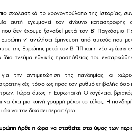
πιο σχολαστικά το χρονοντούλαπο της Ιστορίας, συνε
μία αυτή εγκυμονεί τον κίνδυνο καταστροφής α
που δεν έχουμε ξαναδεί μετά τον Β’ Παγκόσμιο Πόλ
 Ευρώπη ν’ αντλήσει έμπνευση από αυτούς που μετ
μου της Ευρώπης μετά τον Β ΠΠ και η νέα «μάχη» εν
ο ίδιο πνεύμα εθνικής προσπάθειας που ενσαρκώθηκ
 για την αντιμετώπιση της πανδημίας, οι χώρε
στρατηγικές, τόσο ως προς τον ρυθμό επιβολής όσο κα
τρων. Τώρα όμως, η Ευρωπαϊκή Οικογένεια, βρισκόμ
αι να έχει μια κοινή γραμμή μέχρι το τέλος. Η πανδημί
 όχι να την διχάσει περαιτέρω.
 Ευρώπη ήρθε η ώρα να σταθείτε στο ύψος των περι