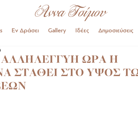
Άννα Τσίμου
s
Εν Δράσει
Gallery
Ιδέες
Δημοσιεύσεις
ά
 ΑΛΛΗΛΕΓΓΥΗ ΩΡΑ Η
Α ΣΤΑΘΕΙ ΣΤΟ ΥΨΟΣ Τ
ΣΕΩΝ