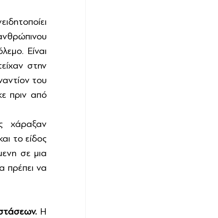
ιδητοποίει 
νθρώπινου 
εμο. Είναι 
είχαν στην 
αντίον του 
ε πριν από 
ς χάραξαν 
ι το είδος 
ενη σε μια 
α πρέπει να 
στάσεων.
 Η 