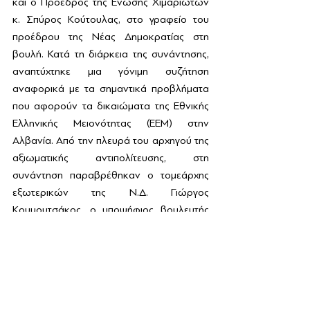
και ο Πρόεδρος της Ένωσης Χιμαριωτών 
κ. Σπύρος Κούτουλας, στο γραφείο του 
προέδρου της Νέας Δημοκρατίας στη 
βουλή. Κατά τη διάρκεια της συνάντησης, 
αναπτύχτηκε μια γόνιμη συζήτηση 
αναφορικά με τα σημαντικά προβλήματα 
που αφορούν τα δικαιώματα της Εθνικής 
Ελληνικής Μειονότητας (ΕΕΜ) στην 
Αλβανία. Από την πλευρά του αρχηγού της 
αξιωματικής αντιπολίτευσης, στη 
συνάντηση παραβρέθηκαν ο τομεάρχης 
εξωτερικών της Ν.Δ. Γιώργος 
Κουμουτσάκος, ο υποψήφιος βουλευτής 
στην Ά Αθήνας και καθηγητής Άγγελος 
Συρίγος και ο υποψήφιος ευρωβουλευτής 
και πρέσβης ε.τ. Αλέξανδρος Μαλλιάς.
Αντικείμενο της συζήτησης, η οποία 