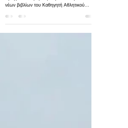
Με ενθουσιασμό και αμείωτο ενδιαφέρον
πραγματοποιήθηκε η παρουσίαση των δύο
νέων βιβλίων του Καθηγητή Αθλητικού
Δικαίου, κ. Δημήτρη...